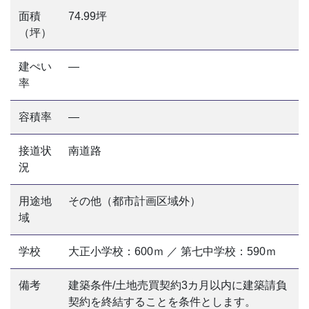
面積
74.99坪
（坪）
建ぺい
―
率
容積率
―
接道状
南道路
況
用途地
その他（都市計画区域外）
域
学校
大正小学校：600ｍ ／ 第七中学校：590ｍ
備考
建築条件/土地売買契約3カ月以内に建築請負
契約を終結することを条件とします。