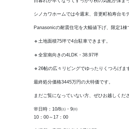
日暮れが早くなってすっかり秋の気配が深ま
シノカワホームでは今週末、音更町柏寿台モ
Panasonicの耐震住宅を大幅値下げ、限定1
🔹土地面積75坪で4台駐車できます。
🔹全室南向きの4LDK・38.97坪
🔹26帖の広々リビングでゆったりくつろげま
最終処分価格3445万円の大特価です。
まだご覧になっていない方、ぜひお越しくだ
🌸日時：10/8㈯・9㈰
10：00～17：00